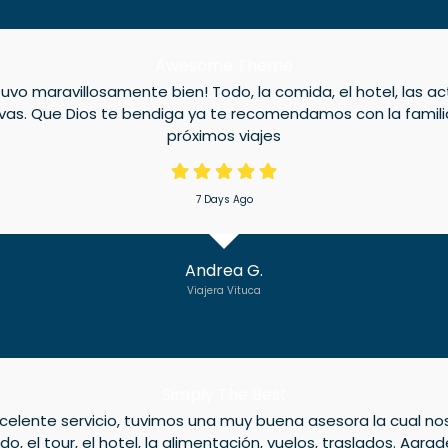
Awesome Theme
uvo maravillosamente bien! Todo, la comida, el hotel, las a
vas. Que Dios te bendiga ya te recomendamos con la famil
próximos viajes
7 Days Ago
Andrea G.
Viajera Vituca
Simply The Best
elente servicio, tuvimos una muy buena asesora la cual nos 
o, el tour, el hotel, la alimentación, vuelos, traslados. Agr