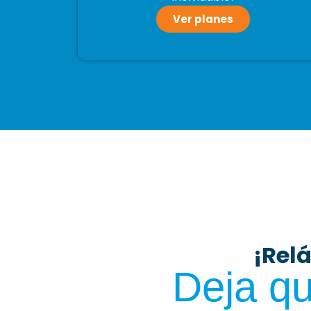
Ver planes
¡Rel
Deja qu