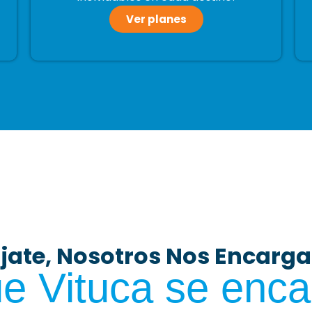
Ver planes
ájate, Nosotros Nos Encarg
e Vituca se enc