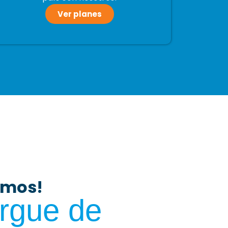
Ver planes
amos!
argue de